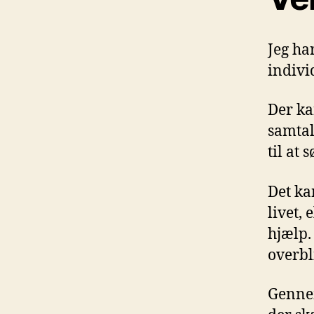
Jeg ha
indivi
Der ka
samtal
til at 
Det ka
livet,
hjælp.
overbl
Gennem