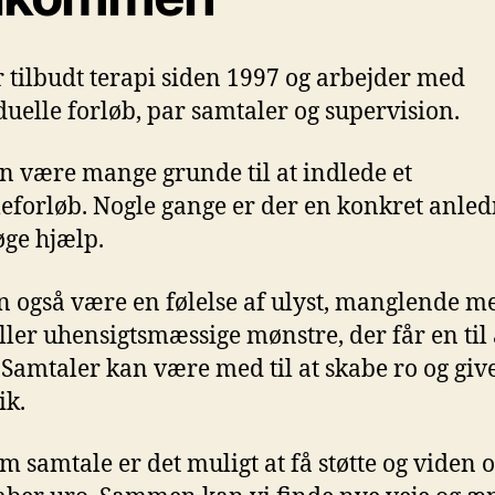
r tilbudt terapi siden 1997 og arbejder med
duelle forløb, par samtaler og supervision.
n være mange grunde til at indlede et
eforløb. Nogle gange er der en konkret anle
søge hjælp.
n også være en følelse af ulyst, manglende m
 eller uhensigtsmæssige mønstre, der får en til 
 Samtaler kan være med til at skabe ro og giv
ik.
 samtale er det muligt at få støtte og viden 