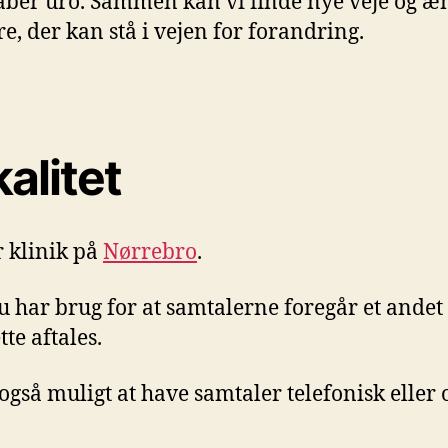
aber uro. Sammen kan vi finde nye veje og æ
e, der kan stå i vejen for forandring.
alitet
r klinik på
Nørrebro
.
u har brug for at samtalerne foregår et andet 
te aftales.
 også muligt at have samtaler telefonisk eller 