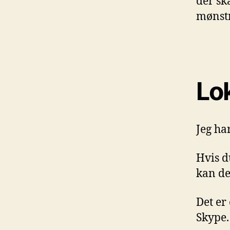
der sk
mønstr
Lok
Jeg ha
Hvis d
kan det
Det er
Skype.