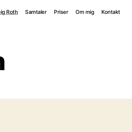
eig Roth
Samtaler
Priser
Om mig
Kontakt
h