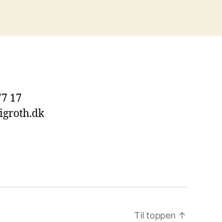
77 17
igroth.dk
Til toppen
↑