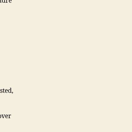
ndre
sted,
over