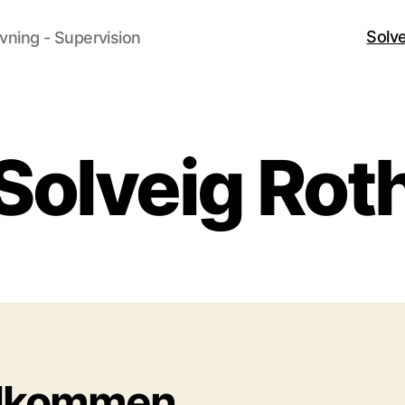
Solv
vning - Supervision
Solveig Rot
lkommen