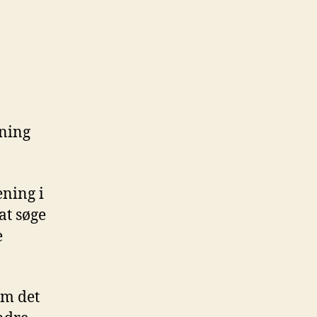
dning
ening i
at søge
e
om det